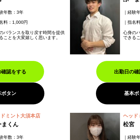
験年数：3年
経験年
名料：1,000円
指名料
のバランスを取り戻す時間を提供
心身の
ることを大変嬉しく思います。
できる
の確認をする
出勤日の確
本ボタン
基本ボ
ッドミント大須本店
ヘッド
ーまくん
松宮
験年数：3年
経験年