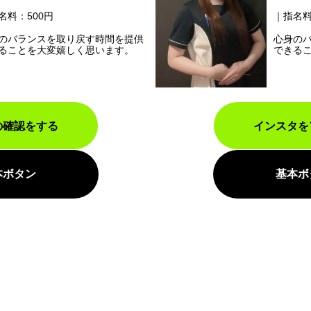
名料：500円
指名料
のバランスを取り戻す時間を提供
心身の
ることを大変嬉しく思います。
できる
の確認をする
インスタを
本ボタン
基本ボ