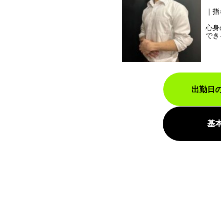
指
心身
でき
出勤日
基