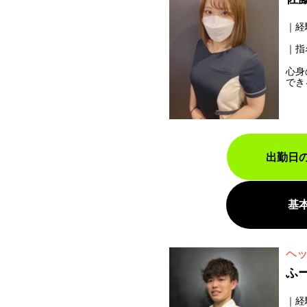
経
指
心身
でき
出勤日
基
ヘ
ふ
経