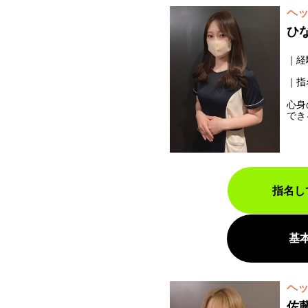
ヘ
ひ
経
指
心身
でき
指名し
基
ヘ
佐