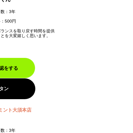
数：3年
：500円
バランスを取り戻す時間を提供
ことを大変嬉しく思います。
認をする
タン
ミント大須本店
数：3年