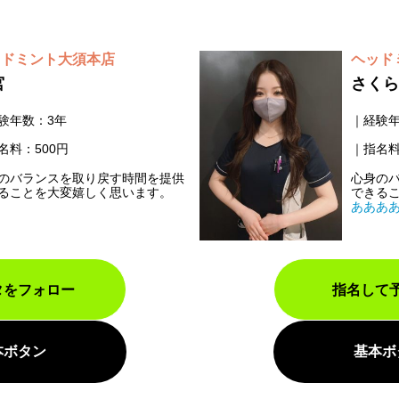
ッドミント大須本店
ヘッド
宮
さくら
験年数：3年
経験年
名料：500円
指名料
のバランスを取り戻す時間を提供
心身の
ることを大変嬉しく思います。
できる
あああ
タをフォロー
指名して
本ボタン
基本ボ