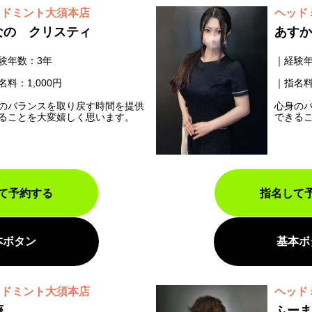
ッドミント大須本店
ヘッド
なの クリスティ
あすか
験年数：3年
経験年
名料：1,000円
指名料
のバランスを取り戻す時間を提供
心身の
ることを大変嬉しく思います。
できる
て予約する
指名して
本ボタン
基本ボ
ッドミント大須本店
ヘッド
藤
ふーま