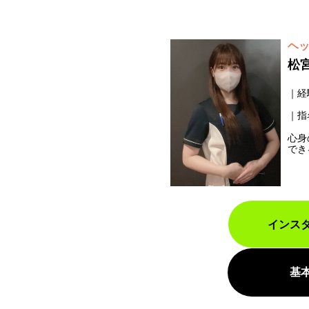
ヘ
松
経
指
心身
でき
インス
基